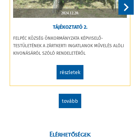
2024.12.20.
TÁJÉKOZTATÓ 2.
FELPÉC KÖZSÉG ÖNKORMÁNYZATA KÉPVISELŐ-
F
TESTÜLETÉNEK A ZÁRTKERTI INGATLANOK MŰVELÉS ALÓLI
T
KIVONÁSÁRÓL SZÓLÓ RENDELETÉRŐL
S
részletek
tovább
Elérhetőségek