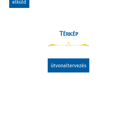
elküld
Térkép
útvonaltervezés