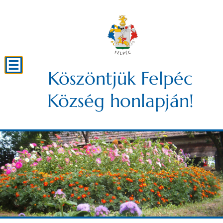
Köszöntjük Felpéc
Község honlapján!