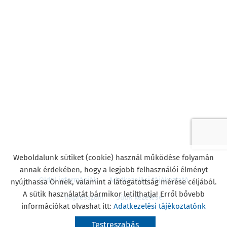
Weboldalunk sütiket (cookie) használ működése folyamán
annak érdekében, hogy a legjobb felhasználói élményt
Oldal információk
Adatkezelési tájékoztató
nyújthassa Önnek, valamint a látogatottság mérése céljából.
A sütik használatát bármikor letilthatja! Erről bővebb
Impresszum
Sütik kezelése
információkat olvashat itt:
Adatkezelési tájékoztatónk
© 2026 - Minden jog fenntartva
Testreszabás