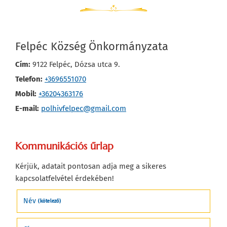
Felpéc Község Önkormányzata
Cím:
9122 Felpéc, Dózsa utca 9.
Telefon:
+3696551070
Mobil:
+36204363176
E-mail:
polhivfelpec@gmail.com
Kommunikációs űrlap
Kérjük, adatait pontosan adja meg a sikeres
kapcsolatfelvétel érdekében!
Név
(kötelező)