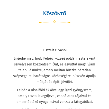
Köszöntő
Tisztelt Olvasó!
Engedje meg, hogy Felpéc község polgármestereként
szívélyesen köszöntsem Önt, és egyúttal meghívjam
településünkre, amely méltán büszke páratlan
szépségeire, barátságos közösségére, büszkén ápolja
múltját és építi jövőjét.
Felpéc a Kisalföld ékköve, egy igazi gyöngyszem,
amely tiszta levegőjével, csodálatos tájaival és
emberléptékű nyugalmával vonzza a látogatókat.