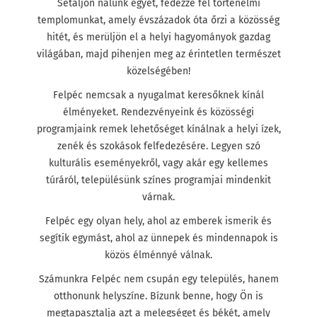
Sétáljon nálunk egyet, fedezze fel történelmi
templomunkat, amely évszázadok óta őrzi a közösség
hitét, és merüljön el a helyi hagyományok gazdag
világában, majd pihenjen meg az érintetlen természet
közelségében!
Felpéc nemcsak a nyugalmat keresőknek kínál
élményeket. Rendezvényeink és közösségi
programjaink remek lehetőséget kínálnak a helyi ízek,
zenék és szokások felfedezésére. Legyen szó
kulturális eseményekről, vagy akár egy kellemes
túráról, településünk színes programjai mindenkit
várnak.
Felpéc egy olyan hely, ahol az emberek ismerik és
segítik egymást, ahol az ünnepek és mindennapok is
közös élménnyé válnak.
Számunkra Felpéc nem csupán egy település, hanem
otthonunk helyszíne. Bízunk benne, hogy Ön is
megtapasztalja azt a melegséget és békét, amely