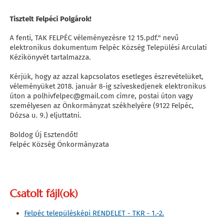
Tisztelt Felpéci Polgárok!
A fenti, TAK FELPÉC véleményezésre 12 15.pdf." nevű
elektronikus dokumentum Felpéc Község Települési Arculati
Kézikönyvét tartalmazza.
Kérjük, hogy az azzal kapcsolatos esetleges észrevételüket,
véleményüket 2018. január 8-ig szíveskedjenek elektronikus
úton a polhivfelpec@gmail.com címre, postai úton vagy
személyesen az Önkormányzat székhelyére (9122 Felpéc,
Dózsa u. 9.) eljuttatni.
Boldog Új Esztendőt!
Felpéc Község Önkormányzata
Csatolt fájl(ok)
Felpéc településképi RENDELET - TKR - 1.-2.