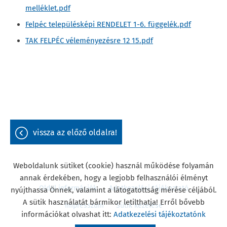
melléklet.pdf
Felpéc településképi RENDELET 1-6. függelék.pdf
TAK FELPÉC véleményezésre 12 15.pdf
vissza az előző oldalra!
Weboldalunk sütiket (cookie) használ működése folyamán
annak érdekében, hogy a legjobb felhasználói élményt
Oldal információk
Adatkezelési tájékoztató
nyújthassa Önnek, valamint a látogatottság mérése céljából.
A sütik használatát bármikor letilthatja! Erről bővebb
Impresszum
Sütik kezelése
információkat olvashat itt:
Adatkezelési tájékoztatónk