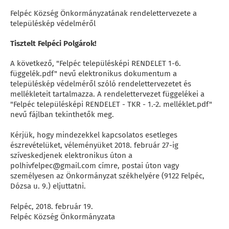
Felpéc Község Önkormányzatának rendelettervezete a
településkép védelméről
Tisztelt Felpéci Polgárok!
A következő, "Felpéc településképi RENDELET 1-6.
függelék.pdf" nevű elektronikus dokumentum a
településkép védelméről szóló rendelettervezetet és
mellékleteit tartalmazza. A rendelettervezet függelékei a
"Felpéc településképi RENDELET - TKR - 1.-2. melléklet.pdf"
nevű fájlban tekinthetők meg.
Kérjük, hogy mindezekkel kapcsolatos esetleges
észrevételüket, véleményüket 2018. február 27-ig
szíveskedjenek elektronikus úton a
polhivfelpec@gmail.com címre, postai úton vagy
személyesen az Önkormányzat székhelyére (9122 Felpéc,
Dózsa u. 9.) eljuttatni.
Felpéc, 2018. február 19.
Felpéc Község Önkormányzata