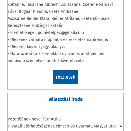
Zoltánné, Takácsné Albrecht Zsuzsanna, Cseténé Pardavi
Erika, Bognár Klaudia, Csete Andrásné,
Mozsárné Reider Klára, Reider Attiláné, Csete Miklósné,
Keresztesné Holzinger Katalin
• Elérhetőségei: polhivfelpec@gmail.com
• Ülésének várható időpontja és részletes napirendje:
• Üléséről készült jegyzőkönyv:
• Határozatai (a közérdekből nyilvános adatnak nem
minősülő személyes adatok kivételével):
részletek
Választási iroda
Vezetőjének neve: Tarr Attila
Hivatali elérhetőségének címe: 9126 Gyarmat, Magyar utca 14.