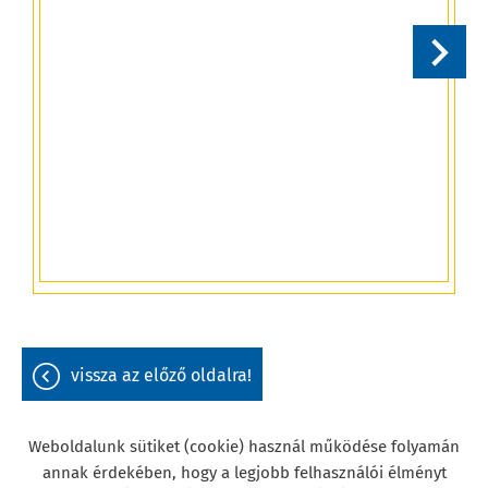
Mo
K
•
• 
• 
•
m
vissza az előző oldalra!
Weboldalunk sütiket (cookie) használ működése folyamán
annak érdekében, hogy a legjobb felhasználói élményt