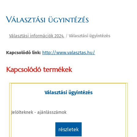
Választási ügyintézés
Választási információk 2024.
/
Választási ügyintézés
Kapcsolódó link:
http://www.valasztas.hu/
Kapcsolódó termékek
Választási ügyintézés
Jelölteknek - ajánlásszámok
• 
M
Z
részletek
Er