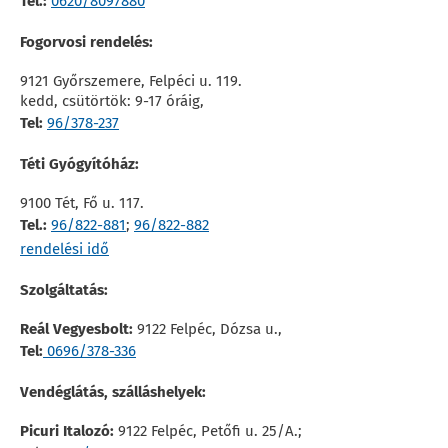
Tel.:
0620/8097880
Fogorvosi rendelés:
9121 Győrszemere, Felpéci u. 119.
kedd, csütörtök: 9-17 óráig,
Tel:
96/378-237
Téti Gyógyítóház:
9100 Tét, Fő u. 117.
Tel.:
96/822-881
;
96/822-882
rendelési idő
Szolgáltatás:
Reál Vegyesbolt:
9122 Felpéc, Dózsa u.,
Tel:
0696/378-336
Vendéglátás, szálláshelyek:
Picuri Italozó:
9122 Felpéc, Petőfi u. 25/A.;