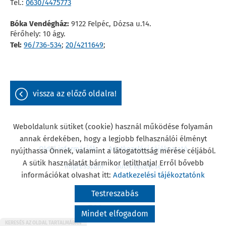
Tel.:
0630/4475773
Bóka Vendégház:
9122 Felpéc, Dózsa u.14.
Férőhely: 10 ágy.
Tel:
96/736-534
;
20/4211649
;
vissza az előző oldalra!
Weboldalunk sütiket (cookie) használ működése folyamán
annak érdekében, hogy a legjobb felhasználói élményt
Oldal információk
Adatkezelési tájékoztató
nyújthassa Önnek, valamint a látogatottság mérése céljából.
A sütik használatát bármikor letilthatja! Erről bővebb
Impresszum
Sütik kezelése
információkat olvashat itt:
Adatkezelési tájékoztatónk
© 2026 - Minden jog fenntartva
Testreszabás
Mindet elfogadom
KERESÉS AZ OLDAL TARTALMÁBAN