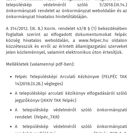
településkép védelméről szóló 5/2018.(III.14.)
önkormányzati rendelet az önkormányzat weboldalán és az
önkormányzat hivatalos hirdetőtábláján.
A 314/2012. (IX. 8.) Korm. rendelet 43/B § (1) bekezdésében
foglaltak szerint az elfogadott dokumentumokat Felpéc
község hivatalos weboldalán, a www.felpec.hu oldalon
közzétesszük és erről az érintett államigazgatási szerveket
jelen közleménnyel, valamint elektronikus úton értesítjük.
Mellékletek (valamennyi pdf-ben):
Felpéc Településképi Arculati Kézkönyve (FELPÉC TAK
14)2018.(II.28.) végleges)
A településképi arculati kézikönyv elfogadásáról szóló
jegyzőkönyv (JKKIV TAK Felpéc)
A településkép védelméről szóló önkormányzati
rendelet (Felpéc_TKR)
A településkép védelméről szóló önkormányzati