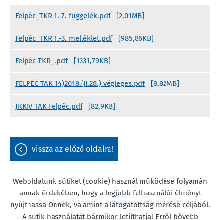
Felpéc_TKR 1.-7. függelék.pdf
[2,01MB]
Felpéc_TKR 1.-3. melléklet.pdf
[985,86KB]
Felpéc TKR_.pdf
[1331,79KB]
FELPÉC TAK 14)2018.(II.28.) végleges.pdf
[8,82MB]
JKKIV TAK Felpéc.pdf
[82,9KB]
vissza az előző oldalra!
Weboldalunk sütiket (cookie) használ működése folyamán
annak érdekében, hogy a legjobb felhasználói élményt
Oldal információk
Adatkezelési tájékoztató
nyújthassa Önnek, valamint a látogatottság mérése céljából.
A sütik használatát bármikor letilthatja! Erről bővebb
Impresszum
Sütik kezelése