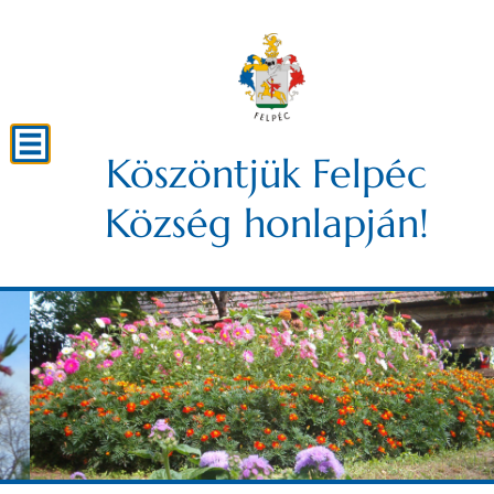
Köszöntjük Felpéc
Község honlapján!