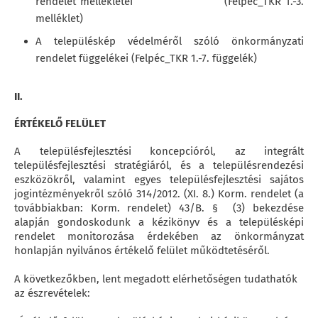
rendelet mellékletei (Felpéc_TKR 1.-3.
melléklet)
A településkép védelméről szóló önkormányzati
rendelet függelékei (Felpéc_TKR 1.-7. függelék)
II.
ÉRTÉKELŐ FELÜLET
A településfejlesztési koncepcióról, az integrált
településfejlesztési stratégiáról, és a településrendezési
eszközökről, valamint egyes településfejlesztési sajátos
jogintézményekről szóló 314/2012. (XI. 8.) Korm. rendelet (a
továbbiakban: Korm. rendelet) 43/B. § (3) bekezdése
alapján gondoskodunk a kézikönyv és a településképi
rendelet monitorozása érdekében az önkormányzat
honlapján nyilvános értékelő felület működtetéséről.
A következőkben, lent megadott elérhetőségen tudathatók
az észrevételek: