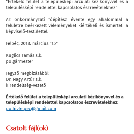
"Értékelő felület a településképi arculati kézikönyvvel és a
településképi rendelettel kapcsolatos észrevételekhez"
Az önkormányzati főépítész évente egy alkalommal a
felületre beérkezett véleményeket kiértékeli és ismerteti a
képviselő-testülettel.
Felpéc, 2018. március "15"
Kuglics Tamás s.k.
polgármester
Jegyző megbízásából:
Dr. Nagy Artúr s.k.
kirendeltség-vezető
Értékelő felület a településképi arculati kézikönyvvel és a
településképi rendelettel kapcsolatos észrevételekhez:
polhivfelpec@gmail.com
Csatolt fájl(ok)