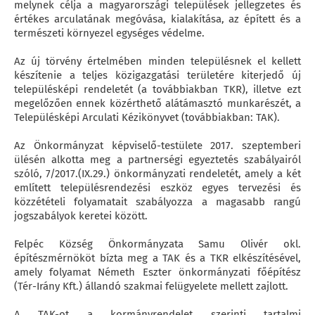
melynek célja a magyarországi települések jellegzetes és
értékes arculatának megóvása, kialakítása, az épített és a
természeti környezel egységes védelme.
Az új törvény értelmében minden településnek el kellett
készítenie a teljes közigazgatási területére kiterjedő új
településképi rendeletét (a továbbiakban TKR), illetve ezt
megelőzően ennek közérthető alátámasztó munkarészét, a
Településképi Arculati Kézikönyvet (továbbiakban: TAK).
Az Önkormányzat képviselő-testülete 2017. szeptemberi
ülésén alkotta meg a partnerségi egyeztetés szabályairól
szóló, 7/2017.(IX.29.) önkormányzati rendeletét, amely a két
említett településrendezési eszköz egyes tervezési és
közzétételi folyamatait szabályozza a magasabb rangú
jogszabályok keretei között.
Felpéc Község Önkormányzata Samu Olivér okl.
építészmérnököt bízta meg a TAK és a TKR elkészítésével,
amely folyamat Németh Eszter önkormányzati főépítész
(Tér-Irány Kft.) állandó szakmai felügyelete mellett zajlott.
A TAK-ot a kormányrendelet szerinti tartalmi