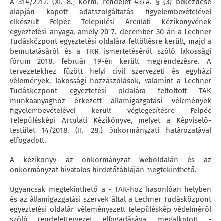
A 314/2012. (XI. 8.) Korm. rendelet 43/A. § (3) bekezdése
alapján kapott adatszolgáltatás figyelembevételével
elkészült Felpéc Települési Arculati Kézikönyvének
egyeztetési anyaga, amely 2017. december 30-án a Lechner
Tudásközpont egyeztetési oldalára feltöltésre került, majd a
bemutatásáról és a TKR ismertetéséről szóló lakossági
fórum 2018. február 19-én került megrendezésre. A
tervezetekhez fűzött helyi civil szervezeti és egyházi
vélemények, lakossági hozzászólások, valamint a Lechner
Tudásközpont egyeztetési oldalára feltöltött TAK
munkaanyaghoz érkezett államigazgatási vélemények
figyelembevételével került véglegesítésre Felpéc
Településképi Arculati Kézikönyve, melyet a Képviselő-
testület 14/2018. (II. 28.) önkormányzati határozatával
elfogadott.
A kézikönyv az önkormányzat weboldalán és az
önkormányzat hivatalos hirdetőtábláján megtekinthető.
Ugyancsak megtekinthető a - TAK-hoz hasonlóan helyben
és az államigazgatási szervek által a Lechner Tudásközpont
egyeztetési oldalán véleményezett településkép védelméről
szóló rendelettervezet elfogadásával megalkotott -